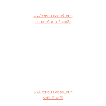
พัฟข้าวหอมมะลิออร์แกนิก
รสเคล บร็อคโคลี่ และชีส
พัฟข้าวหอมมะลิออร์แกนิก
รสมิกซ์เบอร์รี่