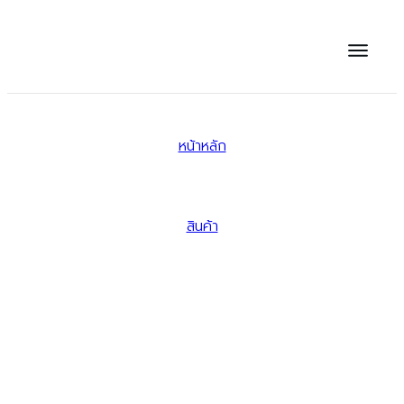
หน้าหลัก
/
สินค้า
/
Puff mixberry – 8 month